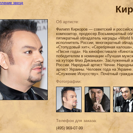
пление звезд
Кир
Об артисте:
Филипп Киркоров — советский и российски
композитор, продюсер.Восьмикратный об
пятикратный обладатель награды «World 
исполнитель России, многократный обла
«Стопудовый хит», «Серебряная калоша»,
«Песня года». На кинофестивале «Кинотав
победителем в номинации «Лучшая мужск
на хуторе близ Диканьки». Заслуженный 
России. Народный артист Чечни. Народны
артист Украины. Человек года на Украине
«Служение Искусству». Почётный гражда
Фотографии:
Телефон для заказа:
(495) 969-07-99