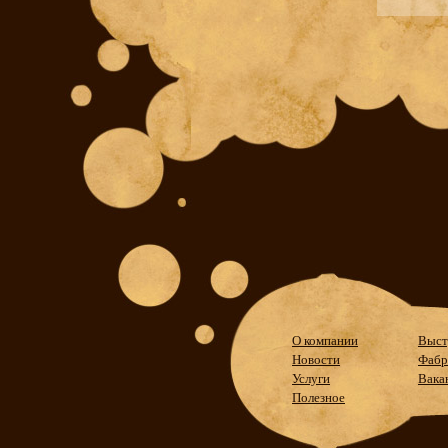
О компании
Выст
Новости
Фабр
Услуги
Вака
Полезное