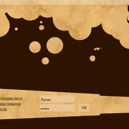
упление звезд
ика талантов
нсии