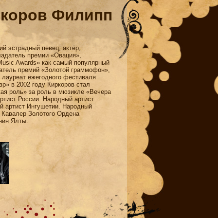
коров Филипп
й эстрадный певец, актёр,
ладатель премии «Овация»,
Music Awards» как самый популярный
датель премий «Золотой граммофон»,
 лауреат ежегодного фестиваля
р» в 2002 году Киркоров стал
ая роль» за роль в мюзикле «Вечера
артист России. Народный артист
й артист Ингушетии. Народный
. Кавалер Золотого Ордена
нин Ялты.