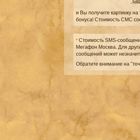
.fa
и Вы получите картинку на
бонуса! Стоимость СМС с
Стоимость SMS-сообщений
*
Мегафон Москва. Для друг
сообщений может незначит
Обратите внимание на "точ