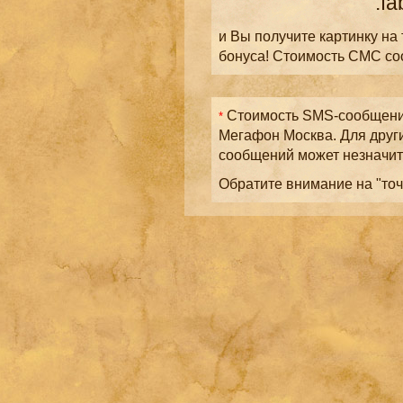
.fa
и Вы получите картинку на
бонуса! Стоимость СМС с
Стоимость SMS-сообщений
*
Мегафон Москва. Для друг
сообщений может незначит
Обратите внимание на "точ