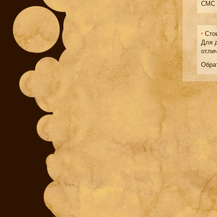
СМС 
Стои
*
Для 
отли
Обра