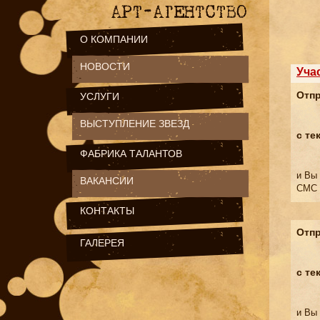
О КОМПАНИИ
НОВОСТИ
Уча
Отпр
УСЛУГИ
ВЫСТУПЛЕНИЕ ЗВЕЗД
с те
ФАБРИКА ТАЛАНТОВ
и Вы
ВАКАНСИИ
СМС 
КОНТАКТЫ
Отпр
ГАЛЕРЕЯ
с те
и Вы