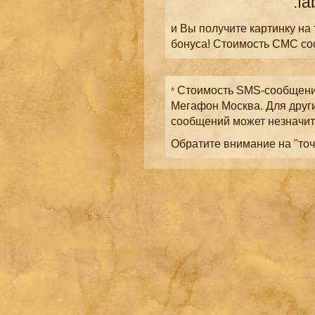
.fa
и Вы получите картинку на
бонуса! Стоимость СМС с
Стоимость SMS-сообщений
*
Мегафон Москва. Для друг
сообщений может незначит
Обратите внимание на "точ