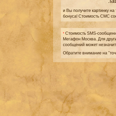
.fa
и Вы получите картинку на
бонуса! Стоимость СМС с
Стоимость SMS-сообщений
*
Мегафон Москва. Для друг
сообщений может незначит
Обратите внимание на "точ