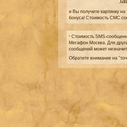
.fa
и Вы получите картинку на
бонуса! Стоимость СМС с
Стоимость SMS-сообщений
*
Мегафон Москва. Для друг
сообщений может незначит
Обратите внимание на "точ