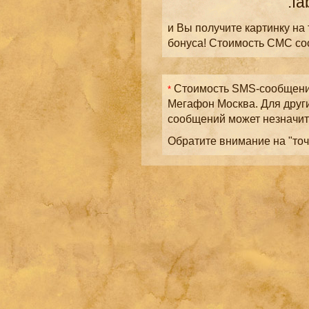
.fa
и Вы получите картинку на
бонуса! Стоимость СМС с
Стоимость SMS-сообщений
*
Мегафон Москва. Для друг
сообщений может незначит
Обратите внимание на "точ