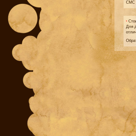
СМС 
Стои
*
Для 
отли
Обра