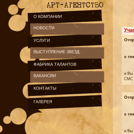
О КОМПАНИИ
НОВОСТИ
Уча
Отпр
УСЛУГИ
ВЫСТУПЛЕНИЕ ЗВЕЗД
с те
ФАБРИКА ТАЛАНТОВ
и Вы
ВАКАНСИИ
СМС 
КОНТАКТЫ
Отпр
ГАЛЕРЕЯ
с те
и Вы