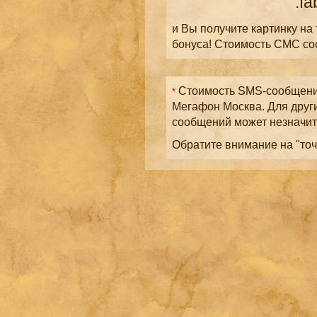
.fa
и Вы получите картинку на
бонуса! Стоимость СМС с
Стоимость SMS-сообщений
*
Мегафон Москва. Для друг
сообщений может незначит
Обратите внимание на "точ