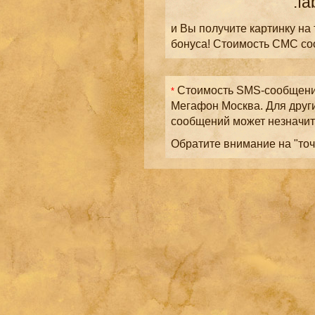
.fa
и Вы получите картинку на
бонуса! Стоимость СМС с
Стоимость SMS-сообщений
*
Мегафон Москва. Для друг
сообщений может незначит
Обратите внимание на "точ