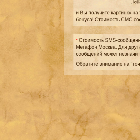
.fa
и Вы получите картинку на
бонуса! Стоимость СМС с
Стоимость SMS-сообщений
*
Мегафон Москва. Для друг
сообщений может незначит
Обратите внимание на "точ