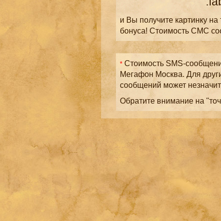
.fa
и Вы получите картинку на
бонуса! Стоимость СМС с
Стоимость SMS-сообщений
*
Мегафон Москва. Для друг
сообщений может незначит
Обратите внимание на "точ