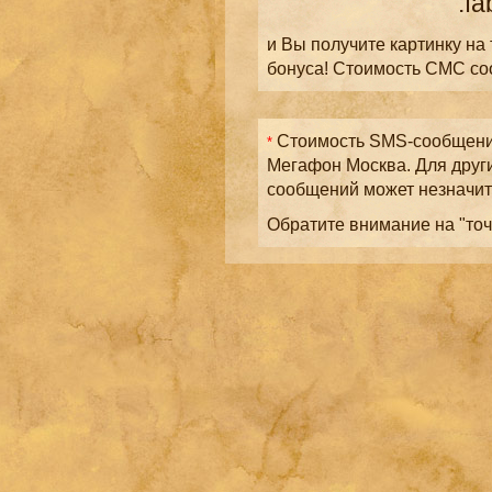
.fa
и Вы получите картинку на
бонуса! Стоимость СМС с
Стоимость SMS-сообщений
*
Мегафон Москва. Для друг
сообщений может незначит
Обратите внимание на "точ