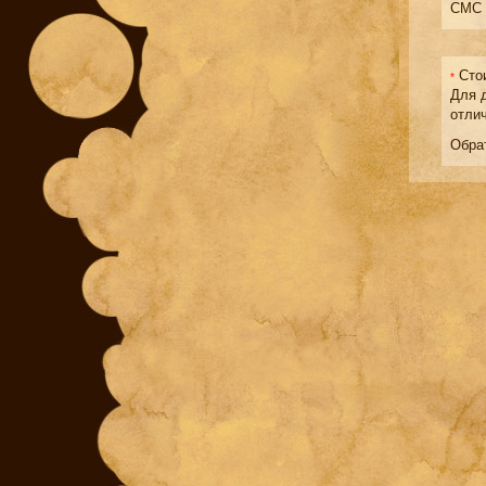
СМС 
Стои
*
Для 
отли
Обра