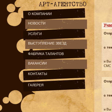
О КОМПАНИИ
НОВОСТИ
Уча
Отпр
УСЛУГИ
ВЫСТУПЛЕНИЕ ЗВЕЗД
с те
ФАБРИКА ТАЛАНТОВ
и Вы
ВАКАНСИИ
СМС 
КОНТАКТЫ
Отпр
ГАЛЕРЕЯ
с те
и Вы