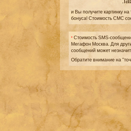
.fa
и Вы получите картинку на
бонуса! Стоимость СМС с
Стоимость SMS-сообщений
*
Мегафон Москва. Для друг
сообщений может незначит
Обратите внимание на "точ