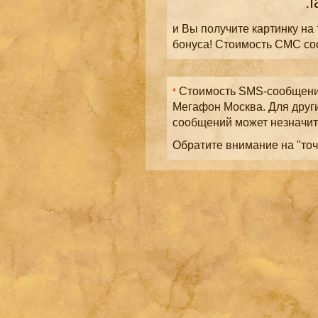
.
и Вы получите картинку на
бонуса! Стоимость СМС с
Стоимость SMS-сообщений
*
Мегафон Москва. Для друг
сообщений может незначит
Обратите внимание на "точ