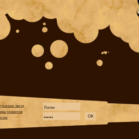
упление звезд
ика талантов
нсии