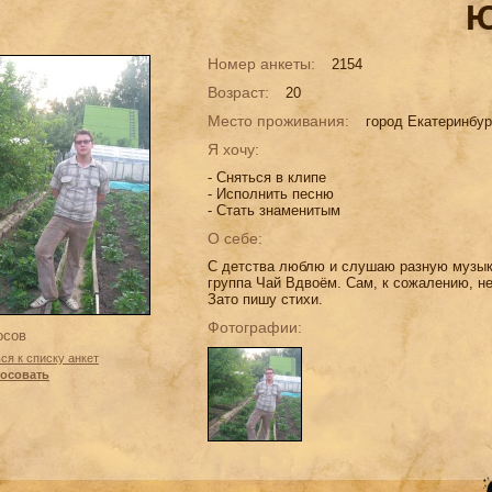
Ю
Номер анкеты:
2154
Возраст:
20
Место проживания:
город Екатеринбур
Я хочу:
- Сняться в клипе
- Исполнить песню
- Стать знаменитым
О себе:
С детства люблю и слушаю разную музыку
группа Чай Вдвоём. Сам, к сожалению, не
Зато пишу стихи.
Фотографии:
осов
ся к списку анкет
осовать