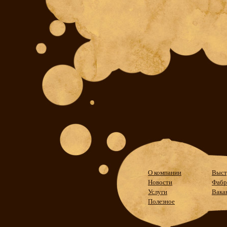
О компании
Выст
Новости
Фабр
Услуги
Вака
Полезное