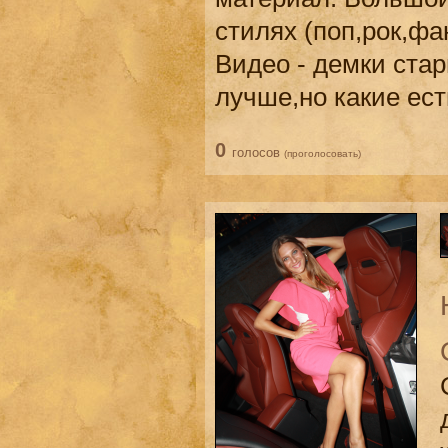
стилях (поп,рок,фа
Видео - демки ста
лучше,но какие ест
0
голосов
(проголосовать)