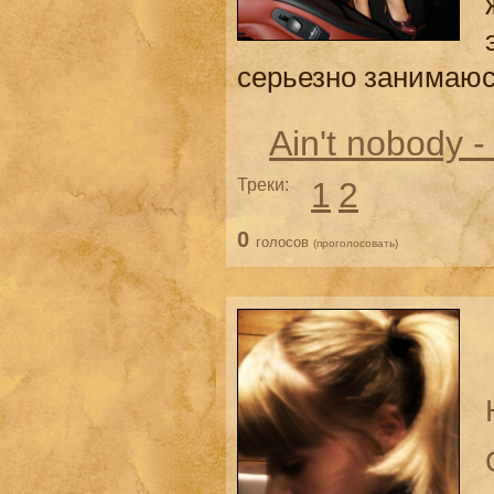
серьезно занимаюсь
Ain't nobody
Треки:
1
2
0
голосов
(проголосовать)