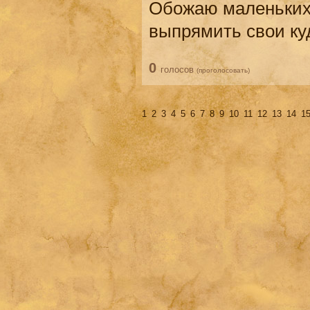
Обожаю маленьких 
выпрямить свои ку
0
голосов
(проголосовать)
1
2
3
4
5
6
7
8
9
10
11
12
13
14
1