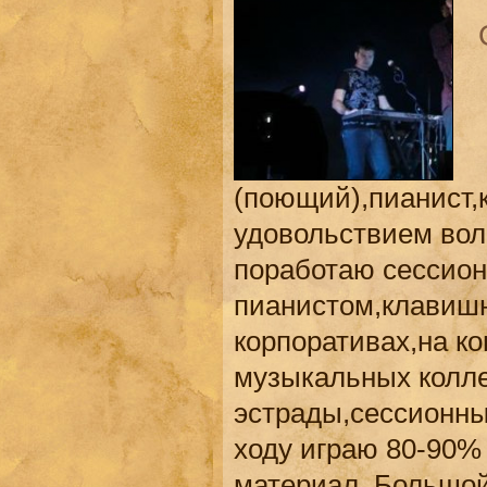
(поющий),пианист,
удовольствием вол
поработаю сессио
пианистом,клавишн
корпоративах,на к
музыкальных коллек
эстрады,сессионны
ходу играю 80-90%
материал. Большой