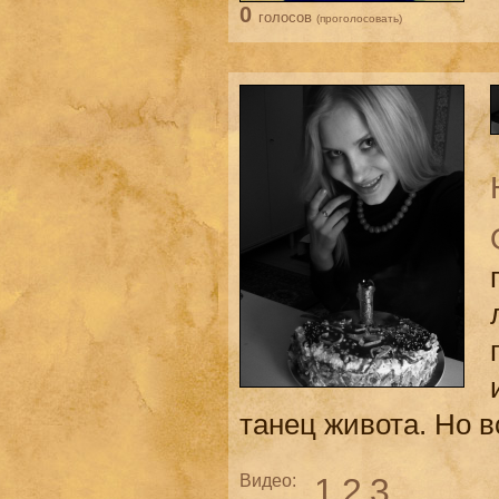
0
голосов
(проголосовать)
танец живота. Но вс
Видео:
1
2
3