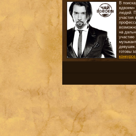
В поиска
вдвоем» 
людей. П
участия 
професси
возможно
на даль
участию 
музыкант
девушек.
готовы з
конкурсе